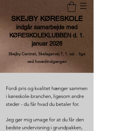
SKEJBY KØRESKOLE
indgår samarbejde med
KØRESKOLEKLUBBEN d. 1.
januar 2026
Skejby Centret, Skelagervej 7, 1. sal. . lige
ved hovedindgangen
Fordi pris og kvalitet hænger sammen
i køreskole-branchen, ligesom andre
steder - du får hvad du betaler for.
Jeg gør mig umage for at du får den
bedste undervisning i grundpakken,