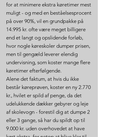
for at minimere ekstra køretimer mest
muligt - og med en beståelsesprocent
på over 90%, vil en grundpakke på
14.995 kr. ofte være meget billigere
end et langt og opslidende forløb,
hvor nogle køreskoler dumper prisen,
men til gengæld leverer elendig
undervisning, som koster mange flere
køretimer efterfølgende.
Alene det faktum, at hvis du ikke
består køreprøven, koster en ny 2.770
kr., hvilet er spild af penge, da det
udelukkende dækker gebyrer og leje
af skolevogn - forestil dig at dumpe 2
eller 3 gange, så har du spildt op til
9.000 kr. uden overhovedet at have
kørt ekstra, for netop at blive klar til